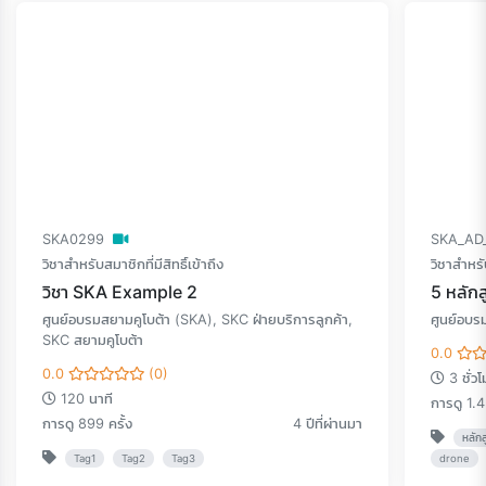
SKA0299
SKA_AD
วิชาสำหรับสมาชิกที่มีสิทธิ์เข้าถึง
วิชาสำหรับ
วิชา SKA Example 2
5 หลักส
ศูนย์อบรมสยามคูโบต้า (SKA), SKC ฝ่ายบริการลูกค้า,
ศูนย์อบร
SKC สยามคูโบต้า
0.0
0.0
(0)
3 ชั่ว
120 นาที
การดู 1.4
การดู 899 ครั้ง
4 ปีที่ผ่านมา
หลักส
Tag1
Tag2
Tag3
drone