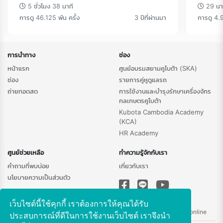
5 ชั่วโมง 38 นาที
29 นา
การดู 46.125 พัน ครั้ง
3 ปีที่ผ่านมา
การดู 4.9
การนำทาง
ช่อง
หน้าแรก
ศูนย์อบรมสยามคูโบต้า (SKA)
ช่อง
รายการคู่หูดูแลรถ
ถ่ายทอดสด
การใช้งานและบำรุงรักษาเครื่องจักร
กลเกษตรคูโบต้า
Kubota Cambodia Academy
(KCA)
HR Academy
ศูนย์ช่วยเหลือ
ทำความรู้จักกับเรา
คำถามที่พบบ่อย
เกี่ยวกับเรา
นโยบายความเป็นส่วนตัว
เว็บไซต์นี้ใช้คุกกี้ เราต้องการให้คุณได้รับ
ติดต่อสอบถามข้อมูลเพิ่มเติม -
chantima.mi@kubota.com
|
Line@: skaonline
ประสบการณ์ที่ดีในการใช้งานเว็บไซต์ เราจึงนำ