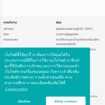
การนำทาง
ช่อง
หน้าแรก
ศูนย์อบรมสยามคูโบต้า (SKA)
ช่อง
รายการคู่หูดูแลรถ
ถ่ายทอดสด
การใช้งานและบำรุงรักษาเครื่องจักร
กลเกษตรคูโบต้า
Kubota Cambodia Academy
(KCA)
เว็บไซต์นี้ใช้คุกกี้ เราต้องการให้คุณได้รับ
HR Academy
ประสบการณ์ที่ดีในการใช้งานเว็บไซต์ เราจึงนำ
คุกกี้ที่บันทึกการเข้าชม และการใช้งานบนหน้า
ศูนย์ช่วยเหลือ
ทำความรู้จักกับเรา
เว็บไซต์จากเครื่องของคุณมาวิเคราะห์ เพื่อเพิ่ม
คำถามที่พบบ่อย
เกี่ยวกับเรา
ประสิทธิภาพต่างๆ รวมทั้งนำเสนอดีล ท่าน
นโยบายความเป็นส่วนตัว
สามารถศึกษารายละเอียดเพิ่มเติมได้ที่
Сookie policy
ติดต่อสอบถามข้อมูลเพิ่มเติม -
chantima.mi@kubota.com
|
Line@: skaonline
Decline
Allow cookies
Copyright © 2026 SKA E-Learning