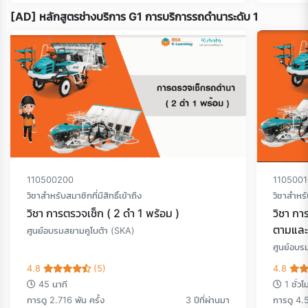
[AD] หลักสูตรช่างบริการ G1 การบริการรถดำนาระดับ 1
Loading...
110500200
110500
วิชาสำหรับสมาชิกที่มีสิทธิ์เข้าถึง
วิชาสำหรับ
วิชา การตรวจเช็ก ( 2 ดำ 1 พร้อม )
วิชา กา
ตามและน
ศูนย์อบรมสยามคูโบต้า (SKA)
ศูนย์อบร
4.8
(5)
4.8
45 นาที
1 ชั่ว
การดู 2.716 พัน ครั้ง
3 ปีที่ผ่านมา
การดู 4.5