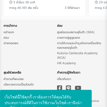
5 ชั่วโมง 38 นาที
29 นา
การดู 46.185 พัน ครั้ง
3 ปีที่ผ่านมา
การดู 4.9
การนำทาง
ช่อง
หน้าแรก
ศูนย์อบรมสยามคูโบต้า (SKA)
ช่อง
รายการคู่หูดูแลรถ
ถ่ายทอดสด
การใช้งานและบำรุงรักษาเครื่องจักร
กลเกษตรคูโบต้า
Kubota Cambodia Academy
(KCA)
HR Academy
ศูนย์ช่วยเหลือ
ทำความรู้จักกับเรา
คำถามที่พบบ่อย
เกี่ยวกับเรา
นโยบายความเป็นส่วนตัว
เว็บไซต์นี้ใช้คุกกี้ เราต้องการให้คุณได้รับ
ติดต่อสอบถามข้อมูลเพิ่มเติม -
chantima.mi@kubota.com
|
Line@: skaonline
ประสบการณ์ที่ดีในการใช้งานเว็บไซต์ เราจึงนำ