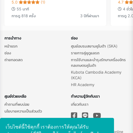
5.0
(1)
4.7
55 นาที
4 ชั่ว
การดู 818 ครั้ง
3 ปีที่ผ่านมา
การดู 2.0
การนำทาง
ช่อง
หน้าแรก
ศูนย์อบรมสยามคูโบต้า (SKA)
ช่อง
รายการคู่หูดูแลรถ
ถ่ายทอดสด
การใช้งานและบำรุงรักษาเครื่องจักร
กลเกษตรคูโบต้า
Kubota Cambodia Academy
(KCA)
HR Academy
ศูนย์ช่วยเหลือ
ทำความรู้จักกับเรา
คำถามที่พบบ่อย
เกี่ยวกับเรา
นโยบายความเป็นส่วนตัว
เว็บไซต์นี้ใช้คุกกี้ เราต้องการให้คุณได้รับ
ติดต่อสอบถามข้อมูลเพิ่มเติม -
chantima.mi@kubota.com
|
Line@: skaonline